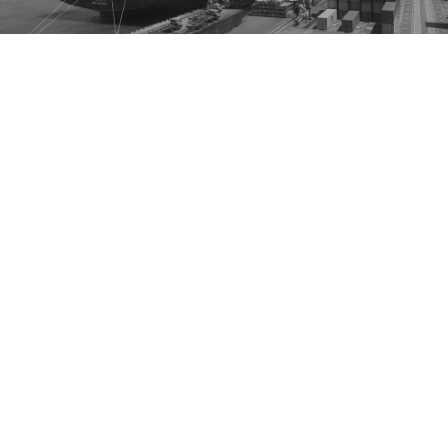
NOS SOLUTIONS DE
CONDITIONNEMENT
Nous proposons des solutions variées de
conditionnement pour le
transport (fret) maritime
avec une dimension internationale.
Container 45 high cube
, entrepôts, navires,
conditionnement de produits fragiles, hors-normes ou
dangereux, conditionnements techniques...
OPS, ce sont des
délais court
s
et respectés, des
tarifs
attractifs et des
solutions de conditionnement