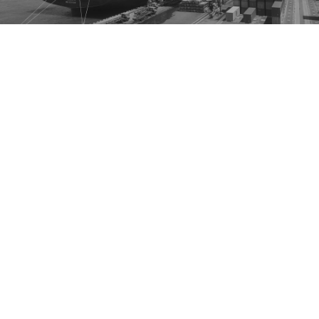
NOS SOLUTIONS DE
CONDITIONNEMENT
Nous proposons des solutions variées de
conditionnement pour le
transport (fret) maritime
avec une dimension internationale.
Container 40 Flat Rack
, entrepôts, navires,
conditionnement de produits fragiles, hors-normes ou
dangereux, conditionnements techniques...
OPS, ce sont des
délais court
s
et respectés, des
tarifs
attractifs et des
solutions de conditionnement